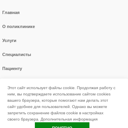
Главная
О поликлинике
Услуги
Специалисты
Пациенту
Контакты
Этот сайт использует файлы cookie. Продолжая работу с
ним, вы подтверждаете использование сайтом cookies
+7 (347)272-13-66
вашего браузера, которые помогают нам делать этот
сайт удобнее для пользователей. Однако вы можете
запретить сохранение файлов cookie в настройках
450057, г.Уфа, ул. Новомостовая 9
своего браузера.
Дополнительная информация
Back to 