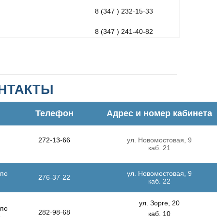
8 (347 ) 232-15-33
8 (347 ) 241-40-82
АКТЫ
Телефон
Адрес и номер кабинета
272-13-66
ул. Новомостовая, 9
каб. 21
 по
ул. Новомостовая, 9
276-37-22
каб. 22
ул. Зорге, 20
 по
282-98-68
каб. 10
е