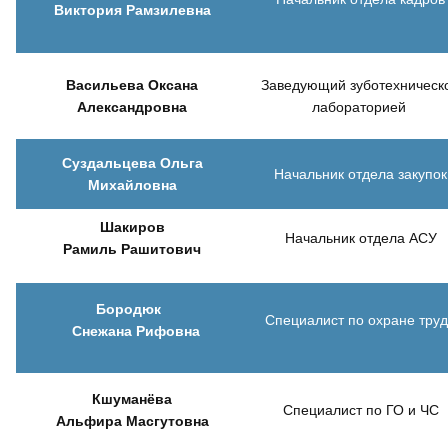
Виктория Рамзилевна
Васильева Оксана
Заведующий зуботехническ
Александровна
лабораторией
Суздальцева Ольга
Начальник отдела закупок
Михайловна
Шакиров
Начальник отдела АСУ
Рамиль Рашитович
Бородюк
Специалист по охране тру
Снежана Рифовна
Кшуманёва
Специалист по ГО и ЧС
Альфира Масгутовна