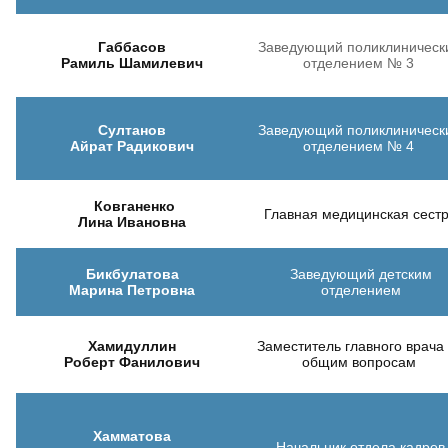
Габбасов
Заведующий поликлиническ
Рамиль Шамилевич
отделением № 3
Султанов
Заведующий поликлиническ
Айрат Радикович
отделением № 4
Ковганенко
Главная медицинская сест
Лина Ивановна
Бикбулатова
Заведующий детским
Марина Петровна
отделением
Хамидуллин
Заместитель главного врача
Роберт Фанилович
общим вопросам
Хамматова
Начальник отдела кадров