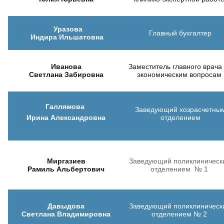
Уразова
Главный бухгалтер
Индира
Ильшатовна
Иванова
Заместитель главного врача
Светлана Забировна
экономическим вопросам
Галлямова
Заведующий хозрасчетны
Ирина Александровна
отделением
Миргазиев
Заведующий поликлиническ
Рамиль Альбертович
отделением № 1
Давыдова
Заведующий поликлиническ
Светлана Владимировна
отделением № 2