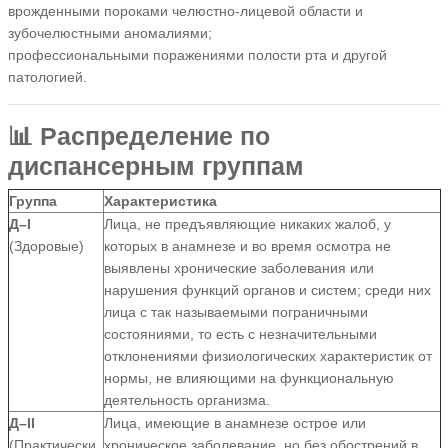
врожденными пороками челюстно-лицевой области и
зубочелюстными аномалиями;
профессиональными поражениями полости рта и другой
патологией.
📊 Распределение по
диспансерным группам
Группа
Характеристика
Д–I
Лица, не предъявляющие никаких жалоб, у
(Здоровые)
которых в анамнезе и во время осмотра не
выявлены хронические заболевания или
нарушения функций органов и систем; среди них
лица с так называемыми пограничными
состояниями, то есть с незначительными
отклонениями физиологических характеристик от
нормы, не влияющими на функциональную
деятельность организма.
Д–II
Лица, имеющие в анамнезе острое или
(Практически
хроническое заболевание, но без обострений в