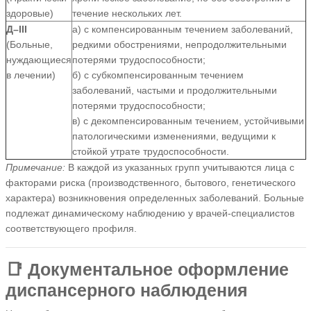
здоровые)
течение нескольких лет.
Д–III
а) с компенсированным течением заболеваний,
(Больные,
редкими обострениями, непродолжительными
нуждающиеся
потерями трудоспособности;
в лечении)
б) с субкомпенсированным течением
заболеваний, частыми и продолжительными
потерями трудоспособности;
в) с декомпенсированным течением, устойчивыми
патологическими изменениями, ведущими к
стойкой утрате трудоспособности.
Примечание:
В каждой из указанных групп учитываются лица с
факторами риска (производственного, бытового, генетического
характера) возникновения определенных заболеваний. Больные
подлежат динамическому наблюдению у врачей-специалистов
соответствующего профиля.
📑 Документальное оформление
диспансерного наблюдения